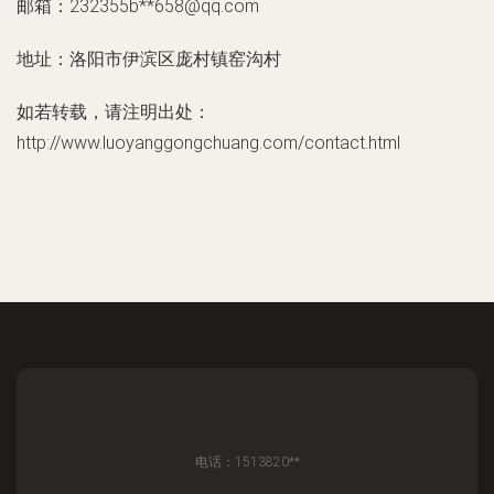
邮箱：232355b**
658@qq.com
地址：洛阳市伊滨区庞村镇窑沟村
如若转载，请注明出处：
http://www.luoyanggongchuang.com/contact.html
电话：1513820**