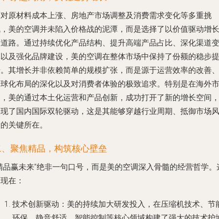
面对原材料成本上涨、房地产市场调整及消费需求变化等多重挑
战，美的空调并未陷入价格战的泥潭，而是选择了以价值驱动增
的道路。通过持续优化产品结构、提升高端产品占比、深化渠道
革以及强化品牌建设，美的空调在整体市场中保持了份额的稳步
升。其增长并非依赖简单的规模扩张，而是源于运营效率的改善
全球化布局的深化以及对消费者体验的极致追求。特别是在海外
场，美的通过本土化运营和产品创新，成功打开了新的增长空间
实现了国内国际双轮驱动，这是其能够穿越行业周期、抵御市场
险的关键所在。
二、聚焦精品，构筑核心壁垒
“精品赢未来”绝非一句口号，而是美的空调深入骨髓的经营哲学。
体现在：
技术创新驱动
：美的持续加大研发投入，在压缩机技术、节
环保、静音舒适、智能控制等核心领域构建了强大的技术护