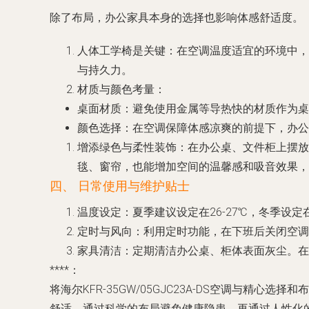
除了布局，办公家具本身的选择也影响体感舒适度。
人体工学椅是关键
：在空调温度适宜的环境中，
与持久力。
材质与颜色考量
：
桌面材质
：避免使用金属等导热快的材质作为桌
颜色选择
：在空调保障体感凉爽的前提下，办公
增添绿色与柔性装饰
：在办公桌、文件柜上摆放
毯、窗帘，也能增加空间的温馨感和吸音效果，
四、 日常使用与维护贴士
温度设定
：夏季建议设定在26-27℃，冬季设
定时与风向
：利用定时功能，在下班后关闭空调
家具清洁
：定期清洁办公桌、柜体表面灰尘。在
****：
将海尔KFR-35GW/05GJC23A-DS空调与
舒适，通过科学的布局避免健康隐患，再通过人性化