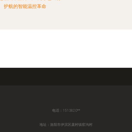
护航的智能温控革命
电话：1513820**
地址：洛阳市伊滨区庞村镇窑沟村