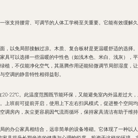
一张支持腰背、可调节的人体工学椅至关重要。它能有效缓解久
面，以免局部接触过凉。木质、复合板材是更温暖舒适的选择。
家具可以选择一些温暖的中性色（如浅木色、米白、浅灰），平
绿植，不仅能净化空气，其蒸腾作用还能轻微调节局部湿度，让
与空调的静音特性相得益彰。
定在20-22℃。此温度范围既节能环保，又能避免室内外温差过
。上班前可提前开启，使用上下左右扫风模式，促进整个空间均
空调房内，灰尘更容易因气流而循环，保持家具清洁有助于维持
精心选择和布局的办公家具相结合，远非简单的设备堆砌。它体现了一
的家具提升长期坐姿的健康与心理愉悦度。投资于这样的环境，